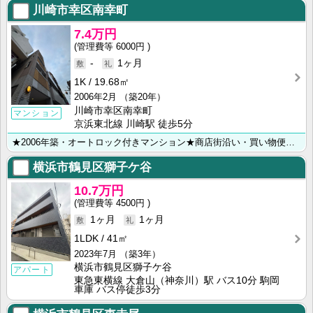
川崎市幸区南幸町
7.4万円
6000円
-
1ヶ月
1K
19.68㎡
2006年2月
（築20年）
川崎市幸区南幸町
マンション
京浜東北線 川崎駅 徒歩5分
★2006年築・オートロック付きマンション★商店街沿い・買い物便利です★ ◆川崎市・横浜市のお部屋･･･
横浜市鶴見区獅子ケ谷
10.7万円
4500円
1ヶ月
1ヶ月
1LDK
41㎡
2023年7月
（築3年）
横浜市鶴見区獅子ケ谷
アパート
東急東横線 大倉山（神奈川）駅 バス10分 駒岡
車庫 バス停徒歩3分