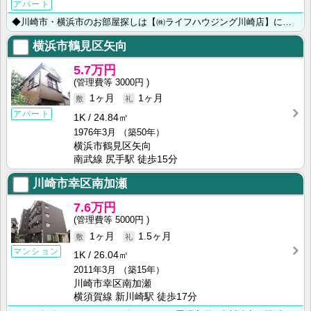
アパート
◆川崎市・横浜市のお部屋探しは【㈱ライフハウジング川崎店】にお任せ下さい◆
横浜市鶴見区矢向
5.7万円
3000円
1ヶ月
1ヶ月
アパート
1K
24.84㎡
1976年3月
（築50年）
横浜市鶴見区矢向
南武線 尻手駅 徒歩15分
川崎市幸区南加瀬
7.6万円
5000円
1ヶ月
1.5ヶ月
マンション
1K
26.04㎡
2011年3月
（築15年）
川崎市幸区南加瀬
横須賀線 新川崎駅 徒歩17分