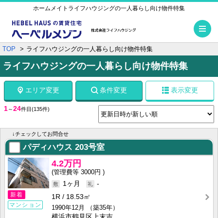
ホームメイトライフハウジングの一人暮らし向け物件特集
メ
TOP
ライフハウジングの一人暮らし向け物件特集
ライフハウジングの一人暮らし向け物件特集
エリア変更
条件変更
表示変更
1
24
～
件目
(135件)
↓チェックしてお問合せ
パディハウス
203号室
4.2万円
3000円
1ヶ月
-
新着
1R
18.53㎡
マンション
1990年12月
（築35年）
横浜市鶴見区上末吉