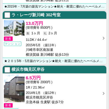
横須賀線 新川崎駅 徒歩11分
★2015年・7月築の築浅マンション★耐火・耐震に優れたヘーベルメゾン★オートロック・ＢＳ・南向き★･･･
ラ・レーヴ新川崎
302号室
13.0万円
8500円
1ヶ月
2ヶ月
新着
1LDK
44.4㎡
マンション
2015年5月
（築11年）
川崎市幸区南加瀬
横須賀線 新川崎駅 徒歩13分
★２０１5年・5月築のマンション★耐火・耐震に優れたヘーベルメゾン★ ★オートロック・最上階・角部屋･･･
横浜市鶴見区岸谷
6.5万円
2000円
1R
21.96㎡
2014年1月
（築12年）
横浜市鶴見区岸谷
京急本線 生麦駅 徒歩7分
新着