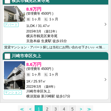
横浜市鶴見区東寺尾
8.9万円
4500円
1ヶ月
1ヶ月
アパート
1LDK
31.47㎡
2015年3月
（築11年）
横浜市鶴見区東寺尾
京急本線 生麦駅 徒歩15分
賃貸マンション・アパート探しは当社にお問い合わせ下さい♪♪ ≪旭化成不動産レジデンス㈱正規代理店≫ハ･･･
川崎市幸区矢上
8.6万円
4500円
1ヶ月
1ヶ月
1K
25.97㎡
2022年3月
（築4年）
川崎市幸区矢上
マンション
横須賀線 新川崎駅 徒歩17分
≪
<
1
2
3
4
5
>
≫