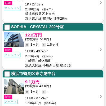
新着
1K
27.39㎡
マンション
2019年6月
（築7年）
横浜市鶴見区上末吉
京浜東北線 鶴見駅 徒歩26分
SOPHIA CRYSTAL
202号室
12.2万円
7200円
1ヶ月
1.5ヶ月
新着
1LDK
43.57㎡
マンション
2023年9月
（築2年）
川崎市川崎区殿町
京急大師線 小島新田駅 徒歩8分
横浜市鶴見区東寺尾中台
9.1万円
4000円
1ヶ月
-
新着
1LDK
37.24㎡
アパート
1990年12月
（築35年）