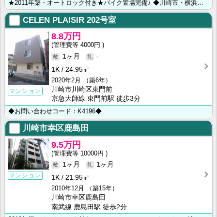
★2011年築・オートロック付き★バイク置場完備♪ ◆川崎市・横浜市のお部屋探しは【㈱ライフハウジン･･･
CELEN PLAISIR
202号室
8.8万円
4000円
1ヶ月
-
1K
24.95㎡
2020年2月
（築6年）
川崎市川崎区東門前
マンション
京急大師線 東門前駅 徒歩3分
◆お問い合わせコード：K4196◆
川崎市幸区鹿島田
9.5万円
10000円
1ヶ月
1ヶ月
マンション
1K
21.95㎡
2010年12月
（築15年）
川崎市幸区鹿島田
南武線 鹿島田駅 徒歩2分