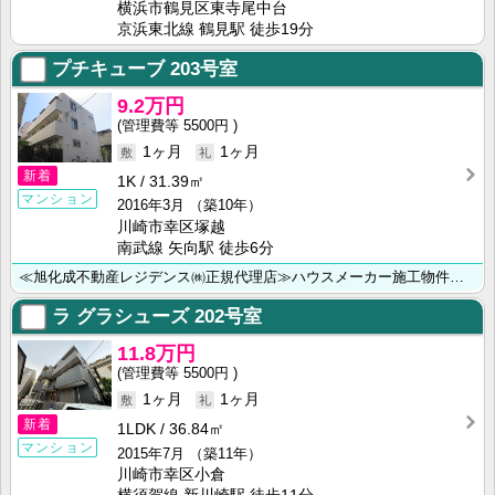
横浜市鶴見区東寺尾中台
京浜東北線 鶴見駅 徒歩19分
プチキューブ
203号室
9.2万円
5500円
1ヶ月
1ヶ月
新着
1K
31.39㎡
マンション
2016年3月
（築10年）
川崎市幸区塚越
南武線 矢向駅 徒歩6分
≪旭化成不動産レジデンス㈱正規代理店≫ハウスメーカー施工物件多数あり♪♪ ◆川崎市・横浜市のお部屋探･･･
ラ グラシューズ
202号室
11.8万円
5500円
1ヶ月
1ヶ月
新着
1LDK
36.84㎡
マンション
2015年7月
（築11年）
川崎市幸区小倉