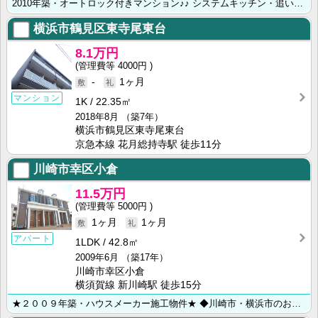
2010年築・オートロック付きマンション♪♪ システムキッチン・追い焚き機能・浴室乾燥機・モニター付･･･
横浜市鶴見区東寺尾東台
8.1万円
4000円
-
1ヶ月
マンション
1K
22.35㎡
2018年8月
（築7年）
横浜市鶴見区東寺尾東台
京急本線 花月総持寺駅 徒歩11分
川崎市幸区小倉
11.5万円
5000円
1ヶ月
1ヶ月
アパート
1LDK
42.8㎡
2009年6月
（築17年）
川崎市幸区小倉
横須賀線 新川崎駅 徒歩15分
★２００９年築・ハウスメーカー施工物件★ ◆川崎市・横浜市のお部屋探しは【ライフハウジング】にお任せ･･･