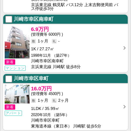
京浜東北線 鶴見駅 バス12分 上末吉郵便局前 バ
ス停徒歩3分
川崎市幸区南幸町
6.9万円
6000円
1ヶ月
-
1K
27.27㎡
1998年11月
（築27年）
川崎市幸区南幸町
新着
京浜東北線 川崎駅 徒歩8分
マンション
川崎市幸区幸町
16.0万円
4500円
1ヶ月
2ヶ月
新着
1LDK
35.99㎡
アパート
2020年10月
（築5年）
川崎市幸区幸町
東海道本線（東日本） 川崎駅 徒歩5分