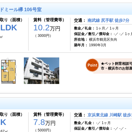
ドミール欅 106号室
取り（面積）
賃料（管理費等）
交通：
南武線 尻手駅 徒歩7分
1LDK
10.2
万円
敷金／礼金：
1ヶ月／ 1ヶ月
保証金／敷引／償却金：
-／ -／ 1ヶ
（ 3000円）
8㎡
所在地：
横浜市鶴見区矢向
築年月：
1990年3月
★ペット飼育相談可
市・横浜市のお部屋
取り（面積）
賃料（管理費等）
交通：
京浜東北線 川崎駅 徒歩
1K
7.8
万円
敷金／礼金：
-／ 1ヶ月
保証金／敷引／償却金：
-／ -／ -
（ 5000円）
.67㎡