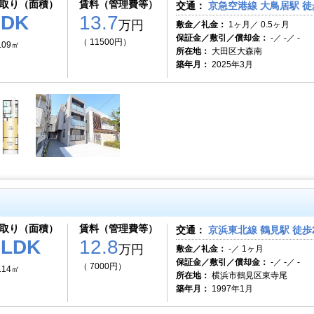
取り（面積）
賃料（管理費等）
交通：
京急空港線 大鳥居駅 徒
1DK
13.7
万円
敷金／礼金：
1ヶ月／ 0.5ヶ月
保証金／敷引／償却金：
-／ -／ -
（ 11500円）
.09㎡
所在地：
大田区大森南
築年月：
2025年3月
取り（面積）
賃料（管理費等）
交通：
京浜東北線 鶴見駅 徒歩
2LDK
12.8
万円
敷金／礼金：
-／ 1ヶ月
保証金／敷引／償却金：
-／ -／ -
（ 7000円）
.14㎡
所在地：
横浜市鶴見区東寺尾
築年月：
1997年1月