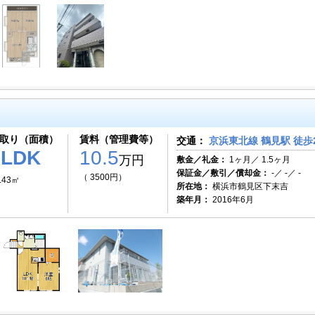
取り（面積）
賃料（管理費等）
交通：
京浜東北線 鶴見駅 徒歩
1LDK
10.5
万円
敷金／礼金：
1ヶ月／ 1.5ヶ月
保証金／敷引／償却金：
-／ -／ -
（ 3500円）
.43㎡
所在地：
横浜市鶴見区下末吉
築年月：
2016年6月