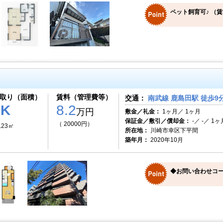
ペット飼育可♪ （賃
取り（面積）
賃料（管理費等）
交通：
南武線 鹿島田駅 徒歩9
1K
8.2
万円
敷金／礼金：
1ヶ月／ 1ヶ月
保証金／敷引／償却金：
-／ -／ 1ヶ
（ 20000円）
.23㎡
所在地：
川崎市幸区下平間
築年月：
2020年10月
◆お問い合わせコード