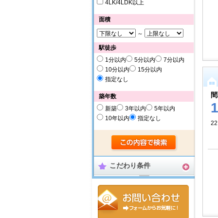
4LK/4LDK以上
面積
～
駅徒歩
1分以内
5分以内
7分以内
10分以内
15分以内
指定なし
間
築年数
新築
3年以内
5年以内
10年以内
指定なし
22
こだわり条件