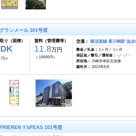
グランメール 301号室
取り（面積）
賃料（管理費等）
交通：
横須賀線 新川崎駅 徒歩
1DK
11.8
万円
敷金／礼金：
1ヶ月／ 1ヶ月
保証金／敷引／償却金：
-／ -／ -
（ 10000円）
.75㎡
所在地：
川崎市幸区北加瀬
築年月：
2023年8月
FRIEREN Y’sPEAS 101号室