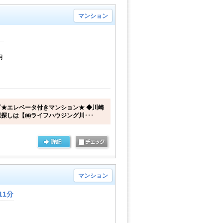
マンション
月
★エレベータ付きマンション★ ◆川崎
探しは【㈱ライフハウジング川･･･
マンション
11分