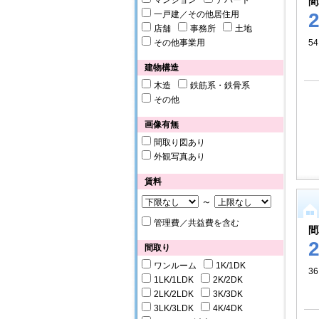
マンション
アパート
間
一戸建／その他居住用
店舗
事務所
土地
その他事業用
54
建物構造
木造
鉄筋系・鉄骨系
その他
画像有無
間取り図あり
外観写真あり
賃料
～
管理費／共益費を含む
間
間取り
ワンルーム
1K/1DK
36
1LK/1LDK
2K/2DK
2LK/2LDK
3K/3DK
3LK/3LDK
4K/4DK