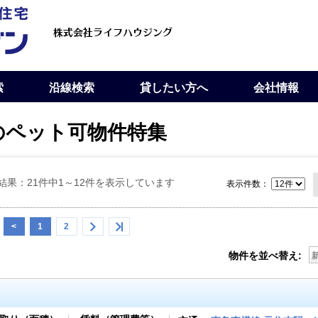
索
沿線検索
貸したい方へ
会社情報
のペット可物件特集
結果：21件中1～12件を表示しています
表示件数：
<
1
2
物件を並べ替え: