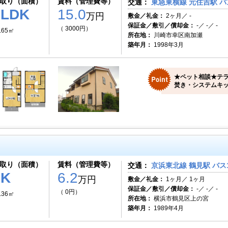
取り（面積）
賃料（管理費等）
交通：
東急東横線 元住吉駅 バ
2LDK
15.0
万円
敷金／礼金：
2ヶ月／ -
保証金／敷引／償却金：
-／ -／ -
（ 3000円）
.65㎡
所在地：
川崎市幸区南加瀬
築年月：
1998年3月
★ペット相談★テラ
焚き・システムキッ
取り（面積）
賃料（管理費等）
交通：
京浜東北線 鶴見駅 バス1
2K
6.2
万円
敷金／礼金：
1ヶ月／ 1ヶ月
保証金／敷引／償却金：
-／ -／ -
（ 0円）
.36㎡
所在地：
横浜市鶴見区上の宮
築年月：
1989年4月