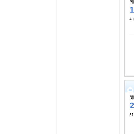
間
40
間
51