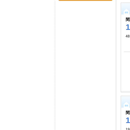
間
4
間
19