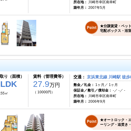
所在地：
川崎市幸区南幸町
築年月：
2007年5月
★分譲賃貸・ペッ
宅配ボックス・浴室
取り（面積）
賃料（管理費等）
交通：
京浜東北線 川崎駅 徒歩
3LDK
27.9
万円
敷金／礼金：
1ヶ月／ 1ヶ月
保証金／敷引／償却金：
-／ -／ -
（ 10000円）
.55㎡
所在地：
川崎市幸区南幸町
築年月：
2006年9月
★オートロック・
ーリング・追焚き・