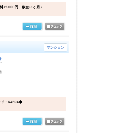
料+5,000円、敷金+1ヶ月）
マンション
分
月
：K4594◆