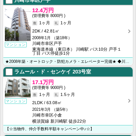
川崎市幸区戸手
12.4万円
8000円
1ヶ月
1ヶ月
2DK
42.81㎡
2008年1月
（築18年）
川崎市幸区戸手
マンション
東海道本線（東日本） 川崎駅 バス10分 戸手１
丁目 バス停徒歩1分
★2008年築・オートロック・防犯カメラ・エレベーター完備★ ◆川崎市・横浜市のお部屋探しは【㈱ラ･･･
ラムール・ド・センケイ
203号室
17.1万円
9000円
1ヶ月
1.5ヶ月
マンション
2LDK
63.08㎡
2021年3月
（築5年）
川崎市幸区小倉
横須賀線 新川崎駅 徒歩22分
【☆当物件、仲介手数料半額キャンペーン中♪☆】