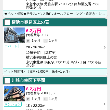
東急東横線 元住吉駅 バス12分 南加瀬交番 バス
停徒歩5分
★ペット相談★テラスハウス物件♪オールフローリング・追焚き・システムキッチン・独立洗面台★ ◆川崎･･･
横浜市鶴見区上の宮
6.2万円
0円
1ヶ月
1ヶ月
アパート
2K
36.36㎡
1989年4月
（築37年）
横浜市鶴見区上の宮
京浜東北線 鶴見駅 バス13分 馬場7丁目 バス停徒
歩8分
ペット飼育可♪ （賃料+5,000円、敷金+1ヶ月）
川崎市幸区下平間
8.2万円
20000円
1ヶ月
1ヶ月
マンション
1K
22.23㎡