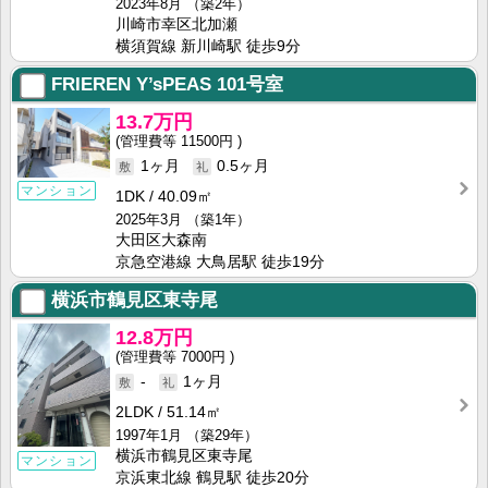
2023年8月
（築2年）
川崎市幸区北加瀬
横須賀線 新川崎駅 徒歩9分
FRIEREN Y’sPEAS
101号室
13.7万円
11500円
1ヶ月
0.5ヶ月
マンション
1DK
40.09㎡
2025年3月
（築1年）
大田区大森南
京急空港線 大鳥居駅 徒歩19分
横浜市鶴見区東寺尾
12.8万円
7000円
-
1ヶ月
2LDK
51.14㎡
1997年1月
（築29年）
横浜市鶴見区東寺尾
マンション
京浜東北線 鶴見駅 徒歩20分