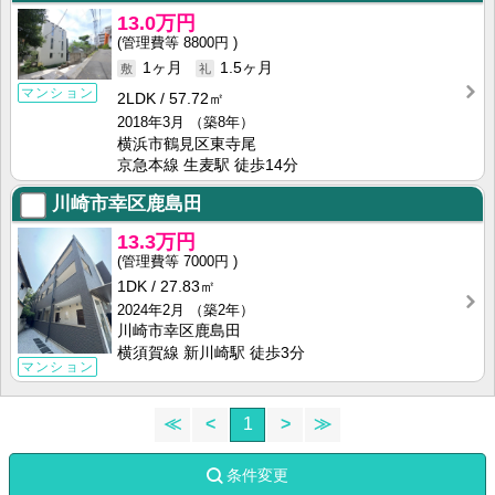
13.0万円
8800円
1ヶ月
1.5ヶ月
マンション
2LDK
57.72㎡
2018年3月
（築8年）
横浜市鶴見区東寺尾
京急本線 生麦駅 徒歩14分
川崎市幸区鹿島田
13.3万円
7000円
1DK
27.83㎡
2024年2月
（築2年）
川崎市幸区鹿島田
横須賀線 新川崎駅 徒歩3分
マンション
≪
<
1
>
≫
条件変更