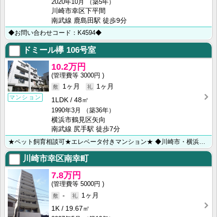
2020年10月
（築5年）
川崎市幸区下平間
南武線 鹿島田駅 徒歩9分
◆お問い合わせコード：K4594◆
ドミール欅
106号室
10.2万円
3000円
1ヶ月
1ヶ月
マンション
1LDK
48㎡
1990年3月
（築36年）
横浜市鶴見区矢向
南武線 尻手駅 徒歩7分
★ペット飼育相談可★エレベータ付きマンション★ ◆川崎市・横浜市のお部屋探しは【㈱ライフハウジング川･･･
川崎市幸区南幸町
7.8万円
5000円
-
1ヶ月
1K
19.67㎡