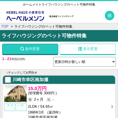
ホームメイトライフハウジングのペット可物件特集
メ
TOP
ライフハウジングのペット可物件特集
ライフハウジングのペット可物件特集
条件変更
表示変更
1
21
～
件目
(21件)
↓チェックしてお問合せ
川崎市幸区南加瀬
15.0万円
3000円
2ヶ月
-
テラスハウ
2LDK
54.65㎡
ス
1998年3月
（築28年）
川崎市幸区南加瀬