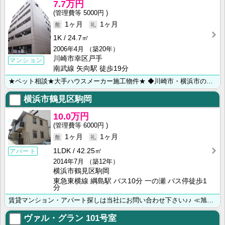
7.7万円
5000円
1ヶ月
1ヶ月
1K
24.7㎡
2006年4月
（築20年）
川崎市幸区戸手
マンション
南武線 矢向駅 徒歩19分
★ペット相談★大手ハウスメーカー施工物件★ ◆川崎市・横浜市のお部屋探しは【㈱ライフハウジング川崎･･･
横浜市鶴見区駒岡
10.0万円
6000円
1ヶ月
1ヶ月
1LDK
42.25㎡
アパート
2014年7月
（築12年）
横浜市鶴見区駒岡
東急東横線 綱島駅 バス10分 一の瀬 バス停徒歩1
分
賃貸マンション・アパート探しは当社にお問い合わせ下さい♪♪ ≪旭化成不動産レジデンス㈱正規代理店≫ハ･･･
ヴァル・グラン
101号室