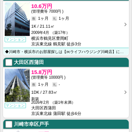
10.6万円
7000円
1ヶ月
1ヶ月
1K
21.11㎡
2009年4月
（築17年）
横浜市鶴見区豊岡町
マンション
京浜東北線 鶴見駅 徒歩3分
◆川崎市・横浜市のお部屋探しは【㈱ライフハウジング川崎店】にお任せ下さい◆
大田区西蒲田
15.8万円
10000円
1ヶ月
-
1DK
27.83㎡
新築
2026年2月
（築1年未満）
マンション
大田区西蒲田
京浜東北線 蒲田駅 徒歩6分
川崎市幸区戸手