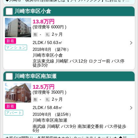
◆川崎市・横浜市のお部屋探しは【ライフハウジング】にお任せ下さい◆ ★２０１２年築・オートロック付･･･
川崎市幸区小倉
13.8万円
6000円
-
2ヶ月
新着
2LDK
50.63㎡
マンション
2018年8月
（築7年）
川崎市幸区小倉
京浜東北線 川崎駅 バス12分 ロクゴー前 バス停
徒歩3分
川崎市幸区南加瀬
12.5万円
3500円
-
2ヶ月
新着
2LDK
58.48㎡
アパート
2010年8月
（築15年）
川崎市幸区南加瀬
南武線 川崎駅 バス9分 南加瀬交番前 バス停徒歩
6分