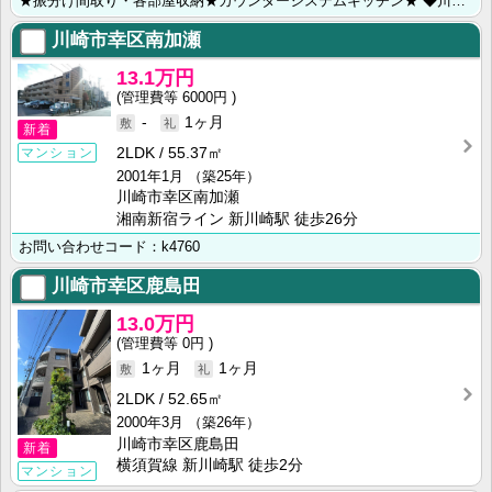
★振分け間取り・各部屋収納★カウンターシステムキッチン★ ◆川崎市・横浜市のお部屋探しは【㈱ライフ･･･
川崎市幸区南加瀬
13.1万円
6000円
-
1ヶ月
新着
2LDK
55.37㎡
マンション
2001年1月
（築25年）
川崎市幸区南加瀬
湘南新宿ライン 新川崎駅 徒歩26分
お問い合わせコード：k4760
川崎市幸区鹿島田
13.0万円
0円
1ヶ月
1ヶ月
2LDK
52.65㎡
2000年3月
（築26年）
川崎市幸区鹿島田
新着
横須賀線 新川崎駅 徒歩2分
マンション