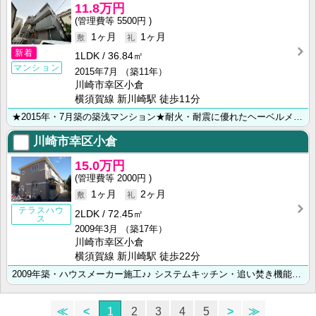
11.8万円
5500円
1ヶ月
1ヶ月
新着
1LDK
36.84㎡
マンション
2015年7月
（築11年）
川崎市幸区小倉
横須賀線 新川崎駅 徒歩11分
★2015年・7月築の築浅マンション★耐火・耐震に優れたヘーベルメゾン★オートロック・ＢＳ・南向き★･･･
川崎市幸区小倉
15.0万円
2000円
1ヶ月
2ヶ月
テラスハウ
2LDK
72.45㎡
ス
2009年3月
（築17年）
川崎市幸区小倉
横須賀線 新川崎駅 徒歩22分
2009年築・ハウスメーカー施工♪♪ システムキッチン・追い焚き機能・モニター付きインターホン・独立･･･
≪
<
1
2
3
4
5
>
≫