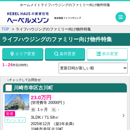
ホームメイトライフハウジングのファミリー向け物件特集
メ
TOP
ライフハウジングのファミリー向け物件特集
ライフハウジングのファミリー向け物件特集
エリア変更
条件変更
表示変更
1
24
～
件目
(99件)
↓チェックしてお問合せ
川崎市幸区古川町
23.0万円
20000円
1ヶ月
-
新着
3LDK
71.58㎡
マンション
2025年12月
（築1年未満）
川崎市幸区古川町