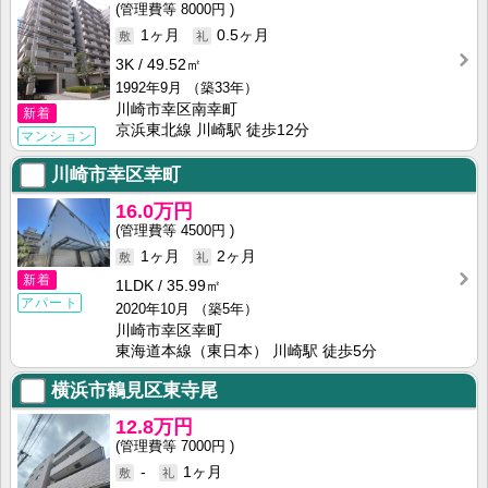
8000円
1ヶ月
0.5ヶ月
3K
49.52㎡
1992年9月
（築33年）
川崎市幸区南幸町
新着
京浜東北線 川崎駅 徒歩12分
マンション
川崎市幸区幸町
16.0万円
4500円
1ヶ月
2ヶ月
新着
1LDK
35.99㎡
アパート
2020年10月
（築5年）
川崎市幸区幸町
東海道本線（東日本） 川崎駅 徒歩5分
横浜市鶴見区東寺尾
12.8万円
7000円
-
1ヶ月