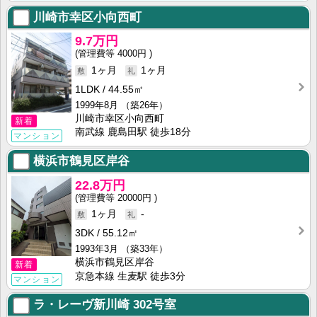
川崎市幸区小向西町
9.7万円
4000円
1ヶ月
1ヶ月
1LDK
44.55㎡
1999年8月
（築26年）
川崎市幸区小向西町
新着
南武線 鹿島田駅 徒歩18分
マンション
横浜市鶴見区岸谷
22.8万円
20000円
1ヶ月
-
3DK
55.12㎡
1993年3月
（築33年）
横浜市鶴見区岸谷
新着
京急本線 生麦駅 徒歩3分
マンション
ラ・レーヴ新川崎
302号室