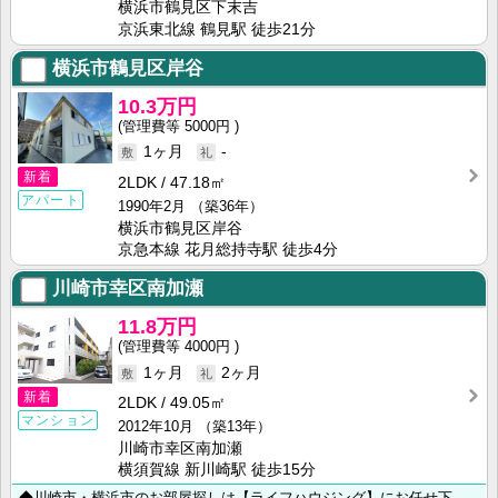
横浜市鶴見区下末吉
京浜東北線 鶴見駅 徒歩21分
横浜市鶴見区岸谷
10.3万円
5000円
1ヶ月
-
新着
2LDK
47.18㎡
アパート
1990年2月
（築36年）
横浜市鶴見区岸谷
京急本線 花月総持寺駅 徒歩4分
川崎市幸区南加瀬
11.8万円
4000円
1ヶ月
2ヶ月
新着
2LDK
49.05㎡
マンション
2012年10月
（築13年）
川崎市幸区南加瀬
横須賀線 新川崎駅 徒歩15分