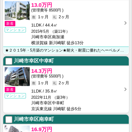
13.0万円
8500円
1ヶ月
2ヶ月
新着
1LDK
44.4㎡
マンション
2015年5月
（築11年）
川崎市幸区南加瀬
横須賀線 新川崎駅 徒歩13分
★２０１5年・5月築のマンション★耐火・耐震に優れたヘーベルメゾン★ ★オートロック・最上階・角部屋･･･
川崎市幸区中幸町
14.3万円
5500円
1ヶ月
2ヶ月
新着
1LDK
35.8㎡
マンション
2022年11月
（築3年）
川崎市幸区中幸町
京浜東北線 川崎駅 徒歩5分
川崎市幸区南幸町
16.9万円