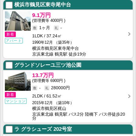
横浜市鶴見区東寺尾中台
9.1万円
4000円
1ヶ月
-
新着
1LDK
37.24㎡
アパート
1990年12月
（築35年）
横浜市鶴見区東寺尾中台
京浜東北線 鶴見駅 徒歩19分
グランドソレーユ三ツ池公園
13.7万円
6900円
-
280000円
新着
2LDK
61.52㎡
マンション
2015年12月
（築10年）
横浜市鶴見区梶山
京浜東北線 鶴見駅 バス2分 陸橋下 バス停徒歩20
分
ラ グラシューズ
202号室