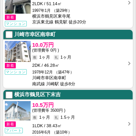
2LDK
51.14㎡
1997年1月
（築29年）
横浜市鶴見区東寺尾
新着
京浜東北線 鶴見駅 徒歩20分
マンション
川崎市幸区南幸町
10.0万円
0円
1ヶ月
1ヶ月
2DK
46.28㎡
新着
マンション
1978年12月
（築47年）
川崎市幸区南幸町
南武線 川崎駅 徒歩8分
横浜市鶴見区下末吉
10.5万円
3500円
1ヶ月
1.5ヶ月
新着
1LDK
38.43㎡
アパート
2016年6月
（築10年）