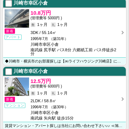
川崎市幸区小倉
10.8万円
5000円
1ヶ月
1ヶ月
新着
3DK
55.14㎡
アパート
1995年7月
（築31年）
川崎市幸区小倉
南武線 尻手駅 バス8分 六郷紙工前 バス停徒歩2
分
◆川崎市・横浜市のお部屋探しは【㈱ライフハウジング川崎店】にお任せ下さい◆
川崎市幸区小倉
12.5万円
6000円
1ヶ月
1ヶ月
新着
2LDK
58.8㎡
マンション
1996年7月
（築30年）
川崎市幸区小倉
南武線 矢向駅 徒歩15分
賃貸マンション・アパート探しは当社にお問い合わせ下さい♪♪ ≪旭化成不動産レジデンス㈱正規代理店≫ハ･･･