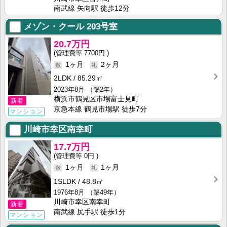
南武線 矢向駅 徒歩12分
メゾン・クール
203号室
20.7万円
7700円
1ヶ月
2ヶ月
2LDK
85.29㎡
2023年8月
（築2年）
横浜市鶴見区市場富士見町
新着
京急本線 鶴見市場駅 徒歩7分
マンション
川崎市幸区南幸町
17.7万円
0円
1ヶ月
1ヶ月
1SLDK
48.8㎡
1976年8月
（築49年）
川崎市幸区南幸町
新着
南武線 尻手駅 徒歩1分
マンション