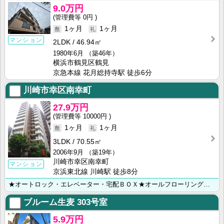
9.0万円
0円
1ヶ月
1ヶ月
マンション
2LDK
46.94㎡
1980年6月
（築46年）
横浜市鶴見区鶴見
京急本線 花月総持寺駅 徒歩6分
川崎市幸区南幸町
27.9万円
10000円
1ヶ月
1ヶ月
3LDK
70.55㎡
2006年9月
（築19年）
川崎市幸区南幸町
マンション
京浜東北線 川崎駅 徒歩8分
★オートロック・エレベーター・宅配ＢＯＸ★オールフローリング・追焚き・浴室乾燥・カウンターシステムＫ･･･
ブルーム生麦
303号室
5.9万円