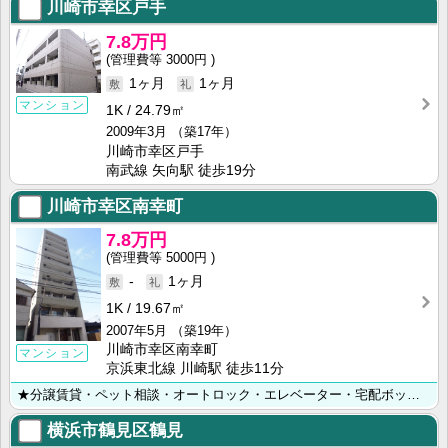
川崎市幸区戸手
7.8万円
3000円
1ヶ月
1ヶ月
マンション
1K
24.79㎡
2009年3月
（築17年）
川崎市幸区戸手
南武線 矢向駅 徒歩19分
川崎市幸区南幸町
7.8万円
5000円
-
1ヶ月
1K
19.67㎡
2007年5月
（築19年）
川崎市幸区南幸町
マンション
京浜東北線 川崎駅 徒歩11分
★分譲賃貸・ペット相談・オートロック・エレベーター・宅配ボックス・浴室乾燥・システムキッチン・収納・･･･
横浜市鶴見区鶴見