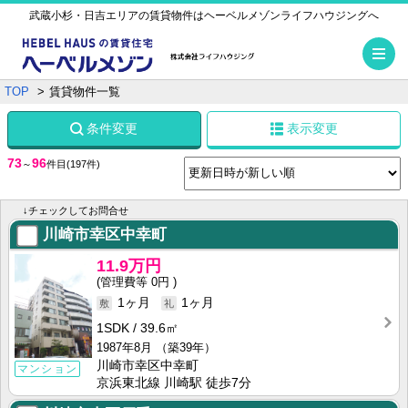
武蔵小杉・日吉エリアの賃貸物件はヘーベルメゾンライフハウジングへ
メ
TOP
賃貸物件一覧
条件変更
表示変更
73
96
～
件目
(197件)
↓チェックしてお問合せ
川崎市幸区中幸町
11.9万円
0円
1ヶ月
1ヶ月
1SDK
39.6㎡
1987年8月
（築39年）
川崎市幸区中幸町
マンション
京浜東北線 川崎駅 徒歩7分