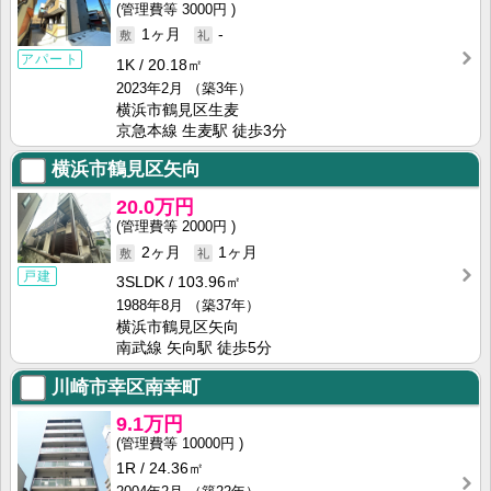
3000円
1ヶ月
-
アパート
1K
20.18㎡
2023年2月
（築3年）
横浜市鶴見区生麦
京急本線 生麦駅 徒歩3分
横浜市鶴見区矢向
20.0万円
2000円
2ヶ月
1ヶ月
戸建
3SLDK
103.96㎡
1988年8月
（築37年）
横浜市鶴見区矢向
南武線 矢向駅 徒歩5分
川崎市幸区南幸町
9.1万円
10000円
1R
24.36㎡