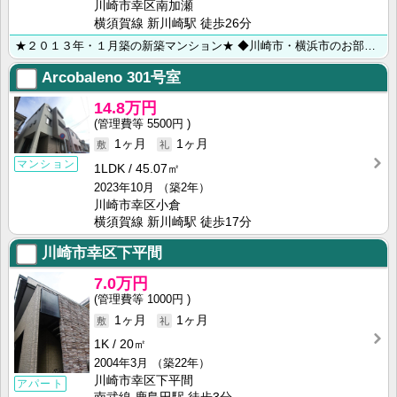
川崎市幸区南加瀬
横須賀線 新川崎駅 徒歩26分
★２０１３年・１月築の新築マンション★ ◆川崎市・横浜市のお部屋探しは【㈱ライフハウジング川崎店】に･･･
Arcobaleno
301号室
14.8万円
5500円
1ヶ月
1ヶ月
マンション
1LDK
45.07㎡
2023年10月
（築2年）
川崎市幸区小倉
横須賀線 新川崎駅 徒歩17分
川崎市幸区下平間
7.0万円
1000円
1ヶ月
1ヶ月
1K
20㎡
2004年3月
（築22年）
川崎市幸区下平間
アパート