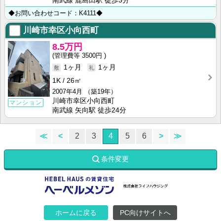
南武線 鹿島田駅 徒歩3分
◆お問い合わせコード：K4111◆
川崎市幸区小向西町
8.5万円
3500円
1ヶ月
1ヶ月
1K
26㎡
2007年4月
（築19年）
川崎市幸区小向西町
マンション
南武線 矢向駅 徒歩24分
≪
<
2
3
4
5
6
>
≫
条件変更
ホームに戻る
PC向けサイトへ