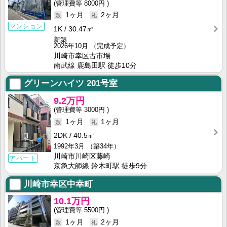
8000円
1ヶ月
2ヶ月
マンション
1K
30.47㎡
新築
2026年10月
（完成予定）
川崎市幸区古市場
南武線 鹿島田駅 徒歩10分
グリーンハイツ
201号室
9.2万円
3000円
1ヶ月
1ヶ月
2DK
40.5㎡
1992年3月
（築34年）
川崎市川崎区藤崎
アパート
京急大師線 鈴木町駅 徒歩9分
川崎市幸区中幸町
10.1万円
5500円
1ヶ月
2ヶ月