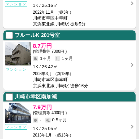
マンション
1K
25.16㎡
2022年11月
（築3年）
川崎市幸区中幸町
京浜東北線 川崎駅 徒歩5分
フルールK
201号室
8.7万円
7000円
1ヶ月
1ヶ月
1K
26.42㎡
マンション
2008年3月
（築18年）
川崎市幸区南幸町
京浜東北線 川崎駅 徒歩16分
川崎市幸区南加瀬
7.9万円
4000円
-
0.5ヶ月
マンション
1K
25.05㎡
2013年1月
（築13年）