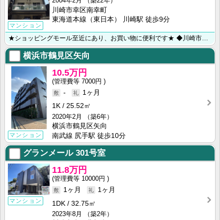
2004年2月
（築22年）
川崎市幸区南幸町
東海道本線（東日本） 川崎駅 徒歩9分
マンション
★ショッピングモール至近にあり、お買い物に便利です★ ◆川崎市・横浜市のお部屋探しは【㈱ライフハウジ･･･
横浜市鶴見区矢向
10.5万円
7000円
-
1ヶ月
1K
25.52㎡
2020年2月
（築6年）
横浜市鶴見区矢向
マンション
南武線 尻手駅 徒歩10分
グランメール
301号室
11.8万円
10000円
1ヶ月
1ヶ月
マンション
1DK
32.75㎡
2023年8月
（築2年）