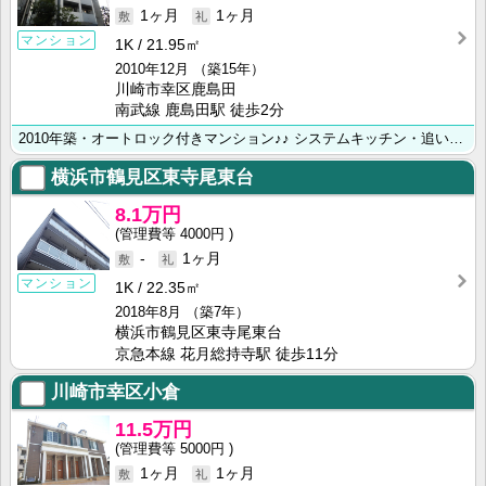
1ヶ月
1ヶ月
マンション
1K
21.95㎡
2010年12月
（築15年）
川崎市幸区鹿島田
南武線 鹿島田駅 徒歩2分
2010年築・オートロック付きマンション♪♪ システムキッチン・追い焚き機能・浴室乾燥機・モニター付･･･
横浜市鶴見区東寺尾東台
8.1万円
4000円
-
1ヶ月
マンション
1K
22.35㎡
2018年8月
（築7年）
横浜市鶴見区東寺尾東台
京急本線 花月総持寺駅 徒歩11分
川崎市幸区小倉
11.5万円
5000円
1ヶ月
1ヶ月