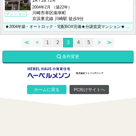
1R
26.72㎡
2004年2月
（築22年）
川崎市幸区南幸町
マンション
京浜東北線 川崎駅 徒歩9分
★2004年築・オートロック・宅配BOX完備★分譲賃貸マンション★ ◆川崎市・横浜市のお部屋探しは【･･･
≪
<
1
2
3
4
5
>
≫
条件変更
ホームに戻る
PC向けサイトへ