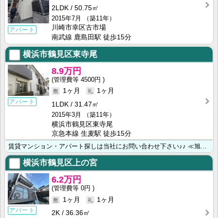
2LDK
50.75㎡
2015年7月
（築11年）
川崎市幸区古市場
アパート
南武線 鹿島田駅 徒歩15分
横浜市鶴見区東寺尾
8.9万円
4500円
1ヶ月
1ヶ月
アパート
1LDK
31.47㎡
2015年3月
（築11年）
横浜市鶴見区東寺尾
京急本線 生麦駅 徒歩15分
賃貸マンション・アパート探しは当社にお問い合わせ下さい♪♪ ≪旭化成不動産レジデンス㈱正規代理店≫ハ･･･
横浜市鶴見区上の宮
6.2万円
0円
1ヶ月
1ヶ月
アパート
2K
36.36㎡