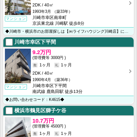
2DK
40㎡
1993年3月
（築33年）
川崎市幸区南幸町
マンション
京浜東北線 川崎駅 徒歩8分
◆川崎市・横浜市のお部屋探しは【㈱ライフハウジング川崎店】にお任せ下さい◆
川崎市幸区下平間
9.2万円
3000円
1ヶ月
1ヶ月
2DK
40㎡
1990年4月
（築36年）
川崎市幸区下平間
マンション
南武線 鹿島田駅 徒歩13分
◆お問い合わせコード：K4615◆
横浜市鶴見区獅子ケ谷
10.7万円
4500円
1ヶ月
1ヶ月