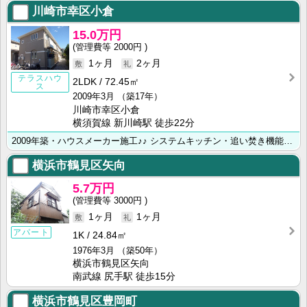
川崎市幸区小倉
15.0万円
2000円
1ヶ月
2ヶ月
テラスハウ
2LDK
72.45㎡
ス
2009年3月
（築17年）
川崎市幸区小倉
横須賀線 新川崎駅 徒歩22分
2009年築・ハウスメーカー施工♪♪ システムキッチン・追い焚き機能・モニター付きインターホン・独立･･･
横浜市鶴見区矢向
5.7万円
3000円
1ヶ月
1ヶ月
アパート
1K
24.84㎡
1976年3月
（築50年）
横浜市鶴見区矢向
南武線 尻手駅 徒歩15分
横浜市鶴見区豊岡町