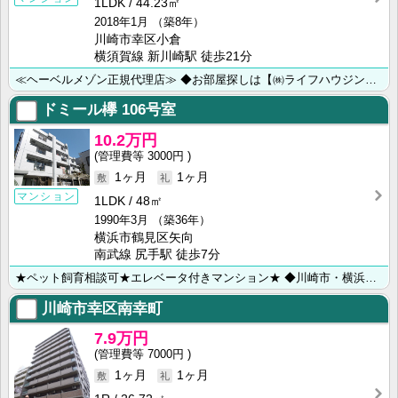
1LDK
44.23㎡
2018年1月
（築8年）
川崎市幸区小倉
横須賀線 新川崎駅 徒歩21分
≪ヘーベルメゾン正規代理店≫ ◆お部屋探しは【㈱ライフハウジング川崎店】にお任せ下さい◆
ドミール欅
106号室
10.2万円
3000円
1ヶ月
1ヶ月
マンション
1LDK
48㎡
1990年3月
（築36年）
横浜市鶴見区矢向
南武線 尻手駅 徒歩7分
★ペット飼育相談可★エレベータ付きマンション★ ◆川崎市・横浜市のお部屋探しは【㈱ライフハウジング川･･･
川崎市幸区南幸町
7.9万円
7000円
1ヶ月
1ヶ月