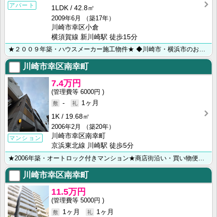
アパート
1LDK
42.8㎡
2009年6月
（築17年）
川崎市幸区小倉
横須賀線 新川崎駅 徒歩15分
★２００９年築・ハウスメーカー施工物件★ ◆川崎市・横浜市のお部屋探しは【ライフハウジング】にお任せ･･･
川崎市幸区南幸町
7.4万円
6000円
-
1ヶ月
1K
19.68㎡
2006年2月
（築20年）
川崎市幸区南幸町
マンション
京浜東北線 川崎駅 徒歩5分
★2006年築・オートロック付きマンション★商店街沿い・買い物便利です★ ◆川崎市・横浜市のお部屋･･･
川崎市幸区南幸町
11.5万円
5000円
1ヶ月
1ヶ月