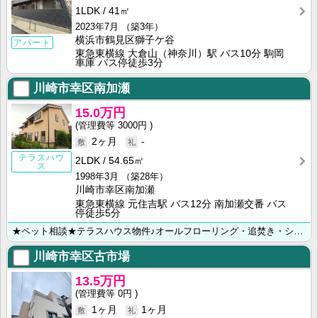
1LDK
41㎡
2023年7月
（築3年）
横浜市鶴見区獅子ケ谷
アパート
東急東横線 大倉山（神奈川）駅 バス10分 駒岡
車庫 バス停徒歩3分
川崎市幸区南加瀬
15.0万円
3000円
2ヶ月
-
テラスハウ
2LDK
54.65㎡
ス
1998年3月
（築28年）
川崎市幸区南加瀬
東急東横線 元住吉駅 バス12分 南加瀬交番 バス
停徒歩5分
★ペット相談★テラスハウス物件♪オールフローリング・追焚き・システムキッチン・独立洗面台★ ◆川崎･･･
川崎市幸区古市場
13.5万円
0円
1ヶ月
1ヶ月