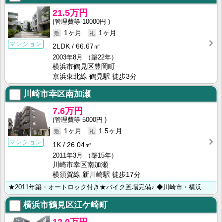
21.5万円
10000円
1ヶ月
1ヶ月
マンション
2LDK
66.67㎡
2003年8月
（築22年）
横浜市鶴見区豊岡町
京浜東北線 鶴見駅 徒歩3分
川崎市幸区南加瀬
7.6万円
5000円
1ヶ月
1.5ヶ月
マンション
1K
26.04㎡
2011年3月
（築15年）
川崎市幸区南加瀬
横須賀線 新川崎駅 徒歩17分
★2011年築・オートロック付き★バイク置場完備♪ ◆川崎市・横浜市のお部屋探しは【㈱ライフハウジン･･･
横浜市鶴見区江ケ崎町
12.0万円