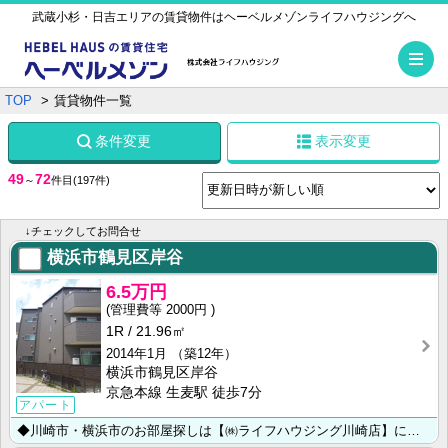
武蔵小杉・日吉エリアの賃貸物件はヘーベルメゾンライフハウジングへ
メ
TOP
賃貸物件一覧
条件変更
表示変更
49
72
～
件目
(197件)
↓チェックしてお問合せ
横浜市鶴見区岸谷
6.5万円
2000円
1R
21.96㎡
2014年1月
（築12年）
横浜市鶴見区岸谷
京急本線 生麦駅 徒歩7分
アパート
◆川崎市・横浜市のお部屋探しは【㈱ライフハウジング川崎店】にお任せ下さい◆