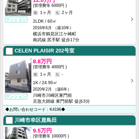
6000円
1ヶ月
2ヶ月
マンション
2LDK
60㎡
2016年6月
（築10年）
横浜市鶴見区江ケ崎町
南武線 尻手駅 徒歩17分
CELEN PLAISIR
202号室
8.8万円
4000円
1ヶ月
-
1K
24.95㎡
2020年2月
（築6年）
川崎市川崎区東門前
マンション
京急大師線 東門前駅 徒歩3分
◆お問い合わせコード：K4196◆
川崎市幸区鹿島田
9.5万円
10000円