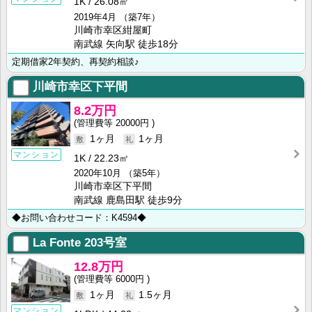
1K
26.08㎡
2019年4月
（築7年）
川崎市幸区紺屋町
南武線 矢向駅 徒歩18分
定期借家2年契約、再契約相談♪
川崎市幸区下平間
8.2万円
20000円
1ヶ月
1ヶ月
マンション
1K
22.23㎡
2020年10月
（築5年）
川崎市幸区下平間
南武線 鹿島田駅 徒歩9分
◆お問い合わせコード：K4594◆
La Fonte
203号室
12.8万円
6000円
1ヶ月
1.5ヶ月
マンション