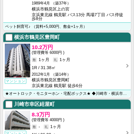
1989年4月
（築37年）
横浜市鶴見区上の宮
京浜東北線 鶴見駅 バス13分 馬場7丁目 バス停徒
歩8分
ペット飼育可♪ （賃料+5,000円、敷金+1ヶ月）
横浜市鶴見区豊岡町
10.2万円
6000円
1ヶ月
1ヶ月
1R
31.38㎡
2012年1月
（築14年）
横浜市鶴見区豊岡町
マンション
京浜東北線 鶴見駅 徒歩6分
★オートロック・モニターホン・宅配ボックス★ ◆川崎市・横浜市のお部屋探しは【㈱ライフハウジング川崎･･･
川崎市幸区紺屋町
8.3万円
4000円
-
1ヶ月
マンション