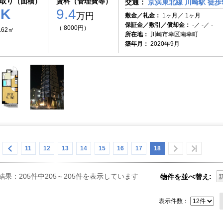
取り（面積）
賃料（管理費等）
交通：
京浜東北線 川崎駅 徒歩
1K
9.4
万円
敷金／礼金：
1ヶ月／ 1ヶ月
保証金／敷引／償却金：
-／ -／ -
（ 8000円）
.62㎡
所在地：
川崎市幸区南幸町
築年月：
2020年9月
11
12
13
14
15
16
17
18
結果：205件中205～205件を表示しています
物件を並べ替え:
表示件数：