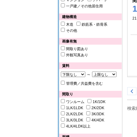
マンション
アパート
間
一戸建／その他居住用
建物構造
21
木造
鉄筋系・鉄骨系
その他
画像有無
間取り図あり
外観写真あり
賃料
～
管理費／共益費を含む
間取り
ワンルーム
1K/1DK
1LK/1LDK
2K/2DK
検索
2LK/2LDK
3K/3DK
3LK/3LDK
4K/4DK
4LK/4LDK以上