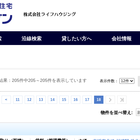
索
沿線検索
貸したい方へ
会社情報
結果：205件中205～205件を表示しています
表示件数：
<
11
12
13
14
15
16
17
18
物件を並べ替え: