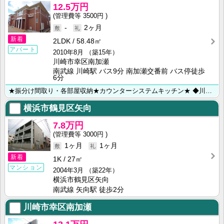
12.5万円
3500円
-
2ヶ月
新着
2LDK
58.48㎡
アパート
2010年8月
（築15年）
川崎市幸区南加瀬
南武線 川崎駅 バス9分 南加瀬交番前 バス停徒歩
6分
★振分け間取り・各部屋収納★カウンターシステムキッチン★ ◆川崎市・横浜市のお部屋探しは【㈱ライフ･･･
横浜市鶴見区矢向
7.8万円
3000円
1ヶ月
1ヶ月
新着
1K
27㎡
マンション
2004年3月
（築22年）
横浜市鶴見区矢向
南武線 矢向駅 徒歩2分
川崎市幸区南加瀬