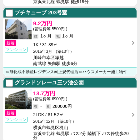
京浜東北線 鶴見駅 徒歩19分
プチキューブ
203号室
9.2万円
5500円
1ヶ月
1ヶ月
新着
1K
31.39㎡
マンション
2016年3月
（築10年）
川崎市幸区塚越
南武線 矢向駅 徒歩6分
≪旭化成不動産レジデンス㈱正規代理店≫ハウスメーカー施工物件多数あり♪♪ ◆川崎市・横浜市のお部屋探･･･
グランドソレーユ三ツ池公園
13.7万円
6900円
-
280000円
新着
2LDK
61.52㎡
マンション
2015年12月
（築10年）
横浜市鶴見区梶山
京浜東北線 鶴見駅 バス2分 陸橋下 バス停徒歩20
分