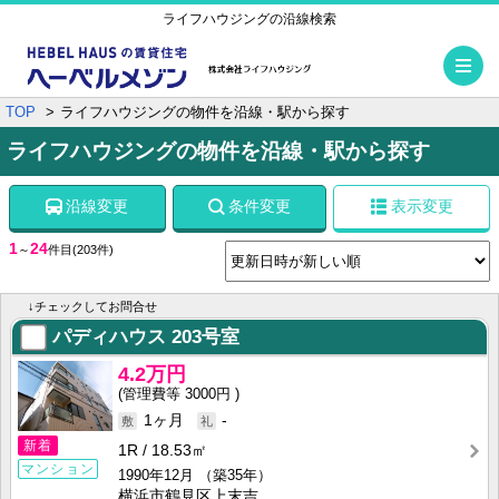
ライフハウジングの沿線検索
メ
TOP
ライフハウジングの物件を沿線・駅から探す
ライフハウジングの物件を沿線・駅から探す
沿線変更
条件変更
表示変更
1
24
～
件目
(203件)
↓チェックしてお問合せ
パディハウス
203号室
4.2万円
3000円
1ヶ月
-
新着
1R
18.53㎡
マンション
1990年12月
（築35年）
横浜市鶴見区上末吉