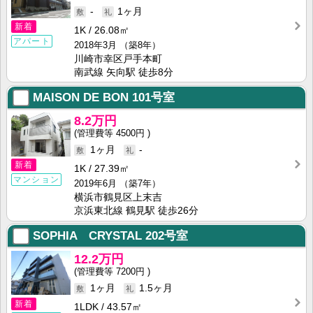
-
1ヶ月
新着
1K
26.08㎡
アパート
2018年3月
（築8年）
川崎市幸区戸手本町
南武線 矢向駅 徒歩8分
MAISON DE BON
101号室
8.2万円
4500円
1ヶ月
-
新着
1K
27.39㎡
マンション
2019年6月
（築7年）
横浜市鶴見区上末吉
京浜東北線 鶴見駅 徒歩26分
SOPHIA CRYSTAL
202号室
12.2万円
7200円
1ヶ月
1.5ヶ月
新着
1LDK
43.57㎡