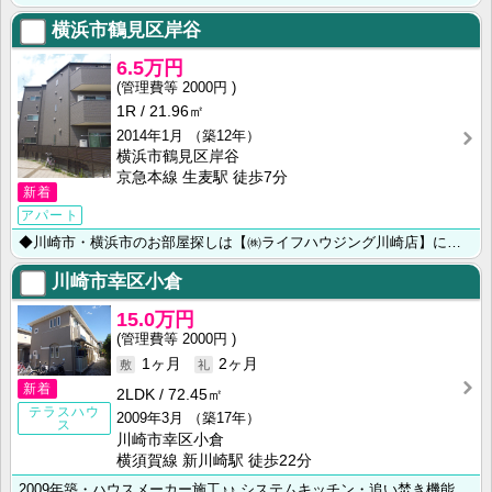
横浜市鶴見区岸谷
6.5万円
2000円
1R
21.96㎡
2014年1月
（築12年）
横浜市鶴見区岸谷
京急本線 生麦駅 徒歩7分
新着
アパート
◆川崎市・横浜市のお部屋探しは【㈱ライフハウジング川崎店】にお任せ下さい◆
川崎市幸区小倉
15.0万円
2000円
1ヶ月
2ヶ月
新着
2LDK
72.45㎡
テラスハウ
2009年3月
（築17年）
ス
川崎市幸区小倉
横須賀線 新川崎駅 徒歩22分
2009年築・ハウスメーカー施工♪♪ システムキッチン・追い焚き機能・モニター付きインターホン・独立･･･