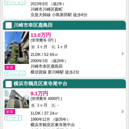
マンション
2023年9月
（築2年）
川崎市川崎区殿町
京急大師線 小島新田駅 徒歩8分
川崎市幸区鹿島田
13.0万円
0円
1ヶ月
1ヶ月
2LDK
52.65㎡
2000年3月
（築26年）
川崎市幸区鹿島田
新着
横須賀線 新川崎駅 徒歩2分
マンション
横浜市鶴見区東寺尾中台
9.1万円
4000円
1ヶ月
-
新着
1LDK
37.24㎡
アパート
1990年12月
（築35年）
横浜市鶴見区東寺尾中台