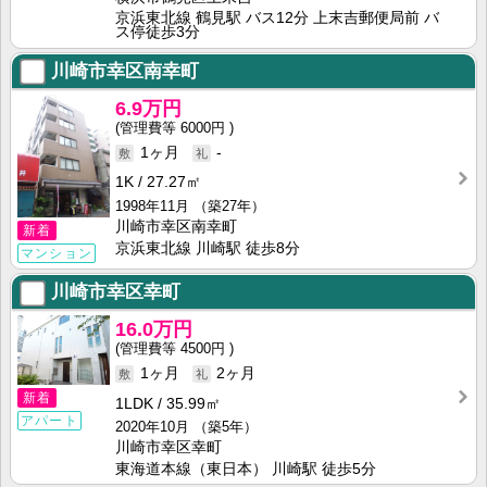
京浜東北線 鶴見駅 バス12分 上末吉郵便局前 バ
ス停徒歩3分
川崎市幸区南幸町
6.9万円
6000円
1ヶ月
-
1K
27.27㎡
1998年11月
（築27年）
川崎市幸区南幸町
新着
京浜東北線 川崎駅 徒歩8分
マンション
川崎市幸区幸町
16.0万円
4500円
1ヶ月
2ヶ月
新着
1LDK
35.99㎡
アパート
2020年10月
（築5年）
川崎市幸区幸町
東海道本線（東日本） 川崎駅 徒歩5分