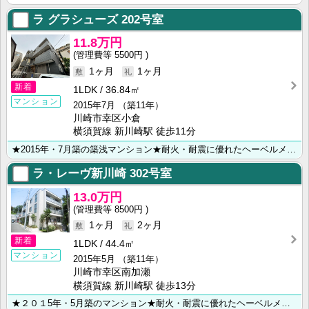
ラ グラシューズ
202号室
11.8万円
5500円
1ヶ月
1ヶ月
新着
1LDK
36.84㎡
マンション
2015年7月
（築11年）
川崎市幸区小倉
横須賀線 新川崎駅 徒歩11分
★2015年・7月築の築浅マンション★耐火・耐震に優れたヘーベルメゾン★オートロック・ＢＳ・南向き★･･･
ラ・レーヴ新川崎
302号室
13.0万円
8500円
1ヶ月
2ヶ月
新着
1LDK
44.4㎡
マンション
2015年5月
（築11年）
川崎市幸区南加瀬
横須賀線 新川崎駅 徒歩13分
★２０１5年・5月築のマンション★耐火・耐震に優れたヘーベルメゾン★ ★オートロック・最上階・角部屋･･･