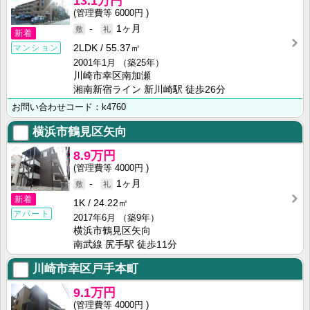
13.1万円
6000円
-
1ヶ月
新着
2LDK
55.37㎡
マンション
2001年1月
（築25年）
川崎市幸区南加瀬
湘南新宿ライン 新川崎駅 徒歩26分
お問い合わせコード：k4760
横浜市鶴見区矢向
8.9万円
4000円
-
1ヶ月
新着
1K
24.22㎡
アパート
2017年6月
（築9年）
横浜市鶴見区矢向
南武線 尻手駅 徒歩11分
川崎市幸区戸手本町
9.1万円
4000円