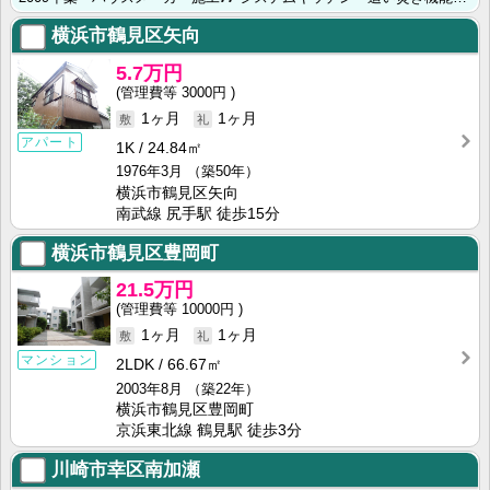
横浜市鶴見区矢向
5.7万円
3000円
1ヶ月
1ヶ月
アパート
1K
24.84㎡
1976年3月
（築50年）
横浜市鶴見区矢向
南武線 尻手駅 徒歩15分
横浜市鶴見区豊岡町
21.5万円
10000円
1ヶ月
1ヶ月
マンション
2LDK
66.67㎡
2003年8月
（築22年）
横浜市鶴見区豊岡町
京浜東北線 鶴見駅 徒歩3分
川崎市幸区南加瀬