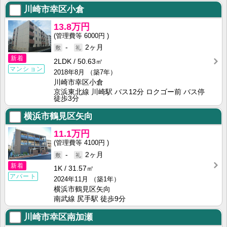
川崎市幸区小倉
13.8万円
6000円
-
2ヶ月
新着
2LDK
50.63㎡
マンション
2018年8月
（築7年）
川崎市幸区小倉
京浜東北線 川崎駅 バス12分 ロクゴー前 バス停
徒歩3分
横浜市鶴見区矢向
11.1万円
4100円
-
2ヶ月
新着
1K
31.57㎡
アパート
2024年11月
（築1年）
横浜市鶴見区矢向
南武線 尻手駅 徒歩9分
川崎市幸区南加瀬