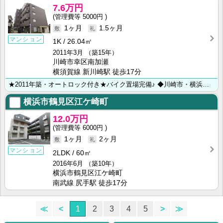
7.6万円
5000円
1ヶ月
1.5ヶ月
マンション
1K
26.04㎡
2011年3月
（築15年）
川崎市幸区南加瀬
横須賀線 新川崎駅 徒歩17分
★2011年築・オートロック付き★バイク置場完備♪ ◆川崎市・横浜市のお部屋探しは【㈱ライフハウジン･･･
横浜市鶴見区江ケ崎町
12.0万円
6000円
1ヶ月
2ヶ月
マンション
2LDK
60㎡
2016年6月
（築10年）
横浜市鶴見区江ケ崎町
南武線 尻手駅 徒歩17分
≪
<
1
2
3
4
5
>
≫