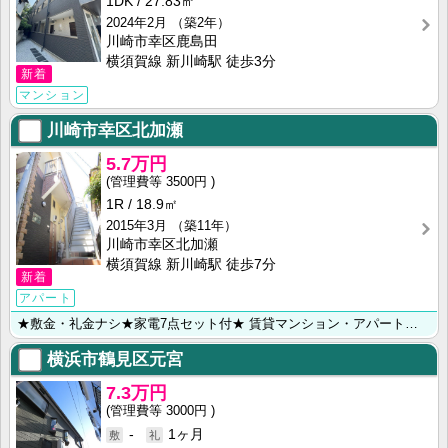
1DK
27.83㎡
2024年2月
（築2年）
川崎市幸区鹿島田
横須賀線 新川崎駅 徒歩3分
新着
マンション
川崎市幸区北加瀬
5.7万円
3500円
1R
18.9㎡
2015年3月
（築11年）
川崎市幸区北加瀬
横須賀線 新川崎駅 徒歩7分
新着
アパート
★敷金・礼金ナシ★家電7点セット付★ 賃貸マンション・アパート探しは当社にお問い合わせ下さい♪♪ ≪･･･
横浜市鶴見区元宮
7.3万円
3000円
-
1ヶ月