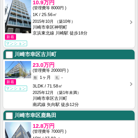
10.9万円
8000円
1K
25.56㎡
2015年10月
（築10年）
川崎市幸区神明町
京浜東北線 川崎駅 徒歩18分
新着
マンション
川崎市幸区古川町
23.0万円
20000円
1ヶ月
-
新着
3LDK
71.58㎡
マンション
2025年12月
（築1年未満）
川崎市幸区古川町
南武線 矢向駅 徒歩12分
川崎市幸区鹿島田
12.8万円
7000円