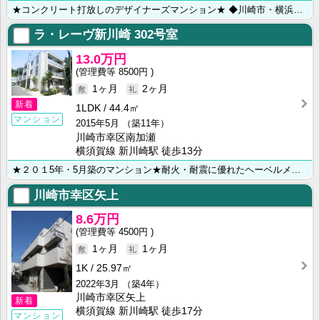
★コンクリート打放しのデザイナーズマンション★ ◆川崎市・横浜市のお部屋探しは【㈱ライフハウジング･･･
ラ・レーヴ新川崎
302号室
13.0万円
8500円
1ヶ月
2ヶ月
新着
1LDK
44.4㎡
マンション
2015年5月
（築11年）
川崎市幸区南加瀬
横須賀線 新川崎駅 徒歩13分
★２０１5年・5月築のマンション★耐火・耐震に優れたヘーベルメゾン★ ★オートロック・最上階・角部屋･･･
川崎市幸区矢上
8.6万円
4500円
1ヶ月
1ヶ月
1K
25.97㎡
2022年3月
（築4年）
川崎市幸区矢上
新着
横須賀線 新川崎駅 徒歩17分
マンション