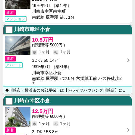
1976年8月
（築49年）
川崎市幸区南幸町
新着
南武線 尻手駅 徒歩1分
マンション
川崎市幸区小倉
10.8万円
5000円
1ヶ月
1ヶ月
新着
3DK
55.14㎡
アパート
1995年7月
（築31年）
川崎市幸区小倉
南武線 尻手駅 バス8分 六郷紙工前 バス停徒歩2
分
◆川崎市・横浜市のお部屋探しは【㈱ライフハウジング川崎店】にお任せ下さい◆
川崎市幸区小倉
12.5万円
6000円
1ヶ月
1ヶ月
新着
2LDK
58.8㎡