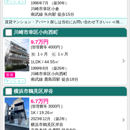
マンション
1996年7月
（築30年）
川崎市幸区小倉
南武線 矢向駅 徒歩15分
賃貸マンション・アパート探しは当社にお問い合わせ下さい♪♪ ≪旭化成不動産レジデンス㈱正規代理店≫ハ･･･
川崎市幸区小向西町
9.7万円
4000円
1ヶ月
1ヶ月
1LDK
44.55㎡
1999年8月
（築26年）
川崎市幸区小向西町
新着
南武線 鹿島田駅 徒歩18分
マンション
横浜市鶴見区岸谷
6.7万円
3000円
1K
19.26㎡
2023年12月
（築2年）
横浜市鶴見区岸谷