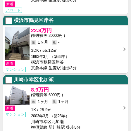
京急本線 生麦駅 徒歩8分
新着
アパート
横浜市鶴見区岸谷
22.8万円
20000円
1ヶ月
-
3DK
55.12㎡
1993年3月
（築33年）
横浜市鶴見区岸谷
新着
京急本線 生麦駅 徒歩3分
マンション
川崎市幸区北加瀬
8.9万円
6000円
1ヶ月
1ヶ月
新着
1K
25.9㎡
マンション
2003年3月
（築23年）
川崎市幸区北加瀬
横須賀線 新川崎駅 徒歩5分