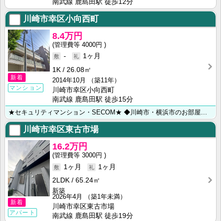
南武線 鹿島田駅 徒歩12分
川崎市幸区小向西町
8.4万円
4000円
-
1ヶ月
1K
26.08㎡
新着
2014年10月
（築11年）
マンション
川崎市幸区小向西町
南武線 鹿島田駅 徒歩15分
★セキュリティマンション・SECOM★ ◆川崎市・横浜市のお部屋探しは【㈱ライフハウジング川崎店】に･･･
川崎市幸区東古市場
16.2万円
3000円
1ヶ月
1ヶ月
2LDK
65.24㎡
新築
2026年4月
（築1年未満）
新着
川崎市幸区東古市場
アパート
南武線 鹿島田駅 徒歩19分