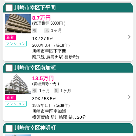
川崎市幸区下平間
8.7万円
5000円
-
1ヶ月
新着
1K
27.9㎡
マンション
2008年3月
（築18年）
川崎市幸区下平間
南武線 鹿島田駅 徒歩6分
川崎市幸区南加瀬
13.5万円
0円
1ヶ月
1ヶ月
新着
3DK
58.5㎡
マンション
1987年1月
（築39年）
川崎市幸区南加瀬
横須賀線 新川崎駅 徒歩20分
川崎市幸区神明町