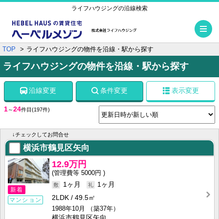
ライフハウジングの沿線検索
メ
TOP
ライフハウジングの物件を沿線・駅から探す
ライフハウジングの物件を沿線・駅から探す
沿線変更
条件変更
表示変更
1
24
～
件目
(197件)
↓チェックしてお問合せ
横浜市鶴見区矢向
12.9万円
5000円
1ヶ月
1ヶ月
新着
2LDK
49.5㎡
マンション
1988年10月
（築37年）
横浜市鶴見区矢向