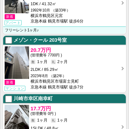
1DK
41.32㎡
1992年10月
（築33年）
横浜市鶴見区元宮
新着
京急本線 鶴見市場駅 徒歩6分
アパート
フリーレント1ヶ月♪
メゾン・クール
203号室
20.7万円
7700円
1ヶ月
2ヶ月
2LDK
85.29㎡
2023年8月
（築2年）
横浜市鶴見区市場富士見町
新着
京急本線 鶴見市場駅 徒歩7分
マンション
川崎市幸区南幸町
17.7万円
0円
1ヶ月
1ヶ月
1SLDK
48.8㎡