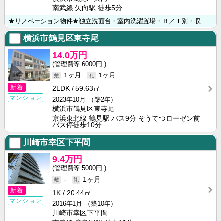
南武線 矢向駅 徒歩5分
★リノベーション物件★独立洗面台・室内洗濯置場・Ｂ／Ｔ別・収納♪ ◆川崎市・横浜市のお部屋探しは【㈱･･･
横浜市鶴見区東寺尾
14.0万円
6000円
1ヶ月
1ヶ月
新着
2LDK
59.63㎡
マンション
2023年10月
（築2年）
横浜市鶴見区東寺尾
京浜東北線 鶴見駅 バス9分 そうてつローゼン前
バス停徒歩10分
川崎市幸区下平間
9.4万円
5000円
-
1ヶ月
新着
1K
20.44㎡
マンション
2016年1月
（築10年）
川崎市幸区下平間