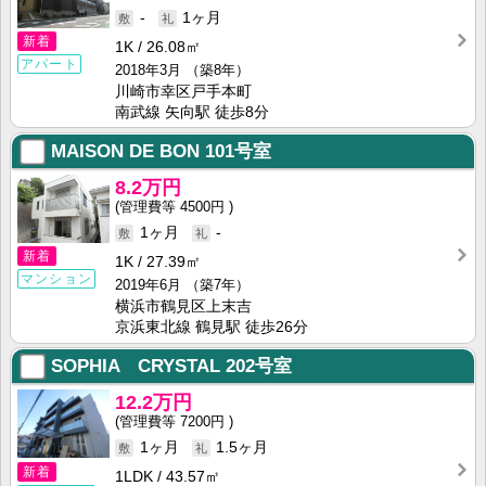
-
1ヶ月
新着
1K
26.08㎡
アパート
2018年3月
（築8年）
川崎市幸区戸手本町
南武線 矢向駅 徒歩8分
MAISON DE BON
101号室
8.2万円
4500円
1ヶ月
-
新着
1K
27.39㎡
マンション
2019年6月
（築7年）
横浜市鶴見区上末吉
京浜東北線 鶴見駅 徒歩26分
SOPHIA CRYSTAL
202号室
12.2万円
7200円
1ヶ月
1.5ヶ月
新着
1LDK
43.57㎡