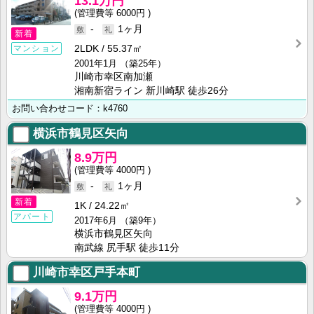
13.1万円
6000円
-
1ヶ月
新着
2LDK
55.37㎡
マンション
2001年1月
（築25年）
川崎市幸区南加瀬
湘南新宿ライン 新川崎駅 徒歩26分
お問い合わせコード：k4760
横浜市鶴見区矢向
8.9万円
4000円
-
1ヶ月
新着
1K
24.22㎡
アパート
2017年6月
（築9年）
横浜市鶴見区矢向
南武線 尻手駅 徒歩11分
川崎市幸区戸手本町
9.1万円
4000円