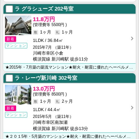
ラ グラシューズ
202号室
11.8万円
5500円
1ヶ月
1ヶ月
新着
1LDK
36.84㎡
マンション
2015年7月
（築11年）
川崎市幸区小倉
横須賀線 新川崎駅 徒歩11分
★2015年・7月築の築浅マンション★耐火・耐震に優れたヘーベルメゾン★オートロック・ＢＳ・南向き★･･･
ラ・レーヴ新川崎
302号室
13.0万円
8500円
1ヶ月
2ヶ月
新着
1LDK
44.4㎡
マンション
2015年5月
（築11年）
川崎市幸区南加瀬
横須賀線 新川崎駅 徒歩13分
★２０１5年・5月築のマンション★耐火・耐震に優れたヘーベルメゾン★ ★オートロック・最上階・角部屋･･･