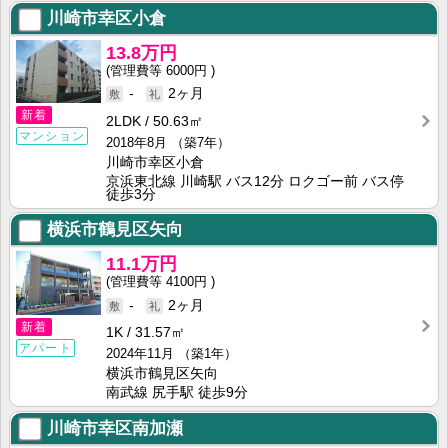
川崎市幸区小倉
13.8万円
6000円
-
2ヶ月
新着
2LDK
50.63㎡
マンション
2018年8月
（築7年）
川崎市幸区小倉
京浜東北線 川崎駅 バス12分 ロクゴー前 バス停
徒歩3分
横浜市鶴見区矢向
11.1万円
4100円
-
2ヶ月
新着
1K
31.57㎡
アパート
2024年11月
（築1年）
横浜市鶴見区矢向
南武線 尻手駅 徒歩9分
川崎市幸区南加瀬