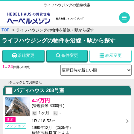
ライフハウジングの沿線検索
メ
TOP
ライフハウジングの物件を沿線・駅から探す
ライフハウジングの物件を沿線・駅から探す
沿線変更
条件変更
表示変更
1
24
～
件目
(203件)
↓チェックしてお問合せ
パディハウス
203号室
4.2万円
3000円
1ヶ月
-
新着
1R
18.53㎡
マンション
1990年12月
（築35年）
横浜市鶴見区上末吉