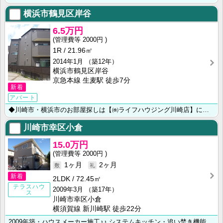
横浜市鶴見区岸谷
6.5万円
2000円
1R
21.96㎡
2014年1月
（築12年）
横浜市鶴見区岸谷
京急本線 生麦駅 徒歩7分
新着
アパート
◆川崎市・横浜市のお部屋探しは【㈱ライフハウジング川崎店】にお任せ下さい◆
川崎市幸区小倉
15.0万円
2000円
1ヶ月
2ヶ月
新着
2LDK
72.45㎡
テラスハウ
2009年3月
（築17年）
ス
川崎市幸区小倉
横須賀線 新川崎駅 徒歩22分
2009年築・ハウスメーカー施工♪♪ システムキッチン・追い焚き機能・モニター付きインターホン・独立･･･