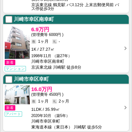
京浜東北線 鶴見駅 バス12分 上末吉郵便局前 バ
ス停徒歩3分
川崎市幸区南幸町
6.9万円
6000円
1ヶ月
-
1K
27.27㎡
1998年11月
（築27年）
川崎市幸区南幸町
新着
京浜東北線 川崎駅 徒歩8分
マンション
川崎市幸区幸町
16.0万円
4500円
1ヶ月
2ヶ月
新着
1LDK
35.99㎡
アパート
2020年10月
（築5年）
川崎市幸区幸町
東海道本線（東日本） 川崎駅 徒歩5分