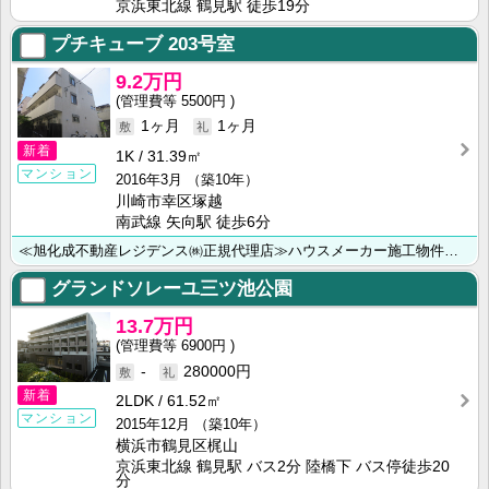
京浜東北線 鶴見駅 徒歩19分
プチキューブ
203号室
9.2万円
5500円
1ヶ月
1ヶ月
新着
1K
31.39㎡
マンション
2016年3月
（築10年）
川崎市幸区塚越
南武線 矢向駅 徒歩6分
≪旭化成不動産レジデンス㈱正規代理店≫ハウスメーカー施工物件多数あり♪♪ ◆川崎市・横浜市のお部屋探･･･
グランドソレーユ三ツ池公園
13.7万円
6900円
-
280000円
新着
2LDK
61.52㎡
マンション
2015年12月
（築10年）
横浜市鶴見区梶山
京浜東北線 鶴見駅 バス2分 陸橋下 バス停徒歩20
分