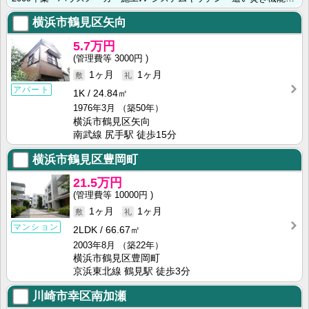
横浜市鶴見区矢向
5.7万円
3000円
1ヶ月
1ヶ月
アパート
1K
24.84㎡
1976年3月
（築50年）
横浜市鶴見区矢向
南武線 尻手駅 徒歩15分
横浜市鶴見区豊岡町
21.5万円
10000円
1ヶ月
1ヶ月
マンション
2LDK
66.67㎡
2003年8月
（築22年）
横浜市鶴見区豊岡町
京浜東北線 鶴見駅 徒歩3分
川崎市幸区南加瀬