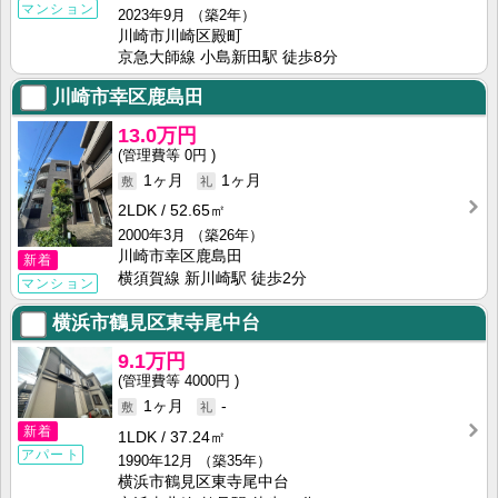
マンション
2023年9月
（築2年）
川崎市川崎区殿町
京急大師線 小島新田駅 徒歩8分
川崎市幸区鹿島田
13.0万円
0円
1ヶ月
1ヶ月
2LDK
52.65㎡
2000年3月
（築26年）
川崎市幸区鹿島田
新着
横須賀線 新川崎駅 徒歩2分
マンション
横浜市鶴見区東寺尾中台
9.1万円
4000円
1ヶ月
-
新着
1LDK
37.24㎡
アパート
1990年12月
（築35年）
横浜市鶴見区東寺尾中台