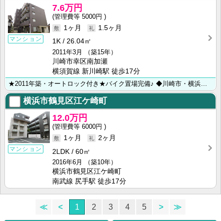
7.6万円
5000円
1ヶ月
1.5ヶ月
マンション
1K
26.04㎡
2011年3月
（築15年）
川崎市幸区南加瀬
横須賀線 新川崎駅 徒歩17分
★2011年築・オートロック付き★バイク置場完備♪ ◆川崎市・横浜市のお部屋探しは【㈱ライフハウジン･･･
横浜市鶴見区江ケ崎町
12.0万円
6000円
1ヶ月
2ヶ月
マンション
2LDK
60㎡
2016年6月
（築10年）
横浜市鶴見区江ケ崎町
南武線 尻手駅 徒歩17分
≪
<
1
2
3
4
5
>
≫