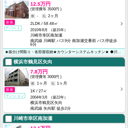
12.5万円
3500円
-
2ヶ月
新着
2LDK
58.48㎡
アパート
2010年8月
（築15年）
川崎市幸区南加瀬
南武線 川崎駅 バス9分 南加瀬交番前 バス停徒歩
6分
★振分け間取り・各部屋収納★カウンターシステムキッチン★ ◆川崎市・横浜市のお部屋探しは【㈱ライフ･･･
横浜市鶴見区矢向
7.8万円
3000円
1ヶ月
1ヶ月
新着
1K
27㎡
マンション
2004年3月
（築22年）
横浜市鶴見区矢向
南武線 矢向駅 徒歩2分
川崎市幸区南加瀬